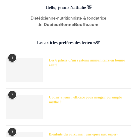
Hello, je suis Nathalie 👋
Diététicienne-nutritionniste & fondatrice
de
DocteurBonneBouffe.com
.
Les articles préférés des lecteurs💛
1
Les 6 piliers d’un système immunitaire en bonne
santé
2
Courir à jeun : efficace pour maigrir ou simple
mythe ?
3
Bienfaits du curcuma : une épice aux super-