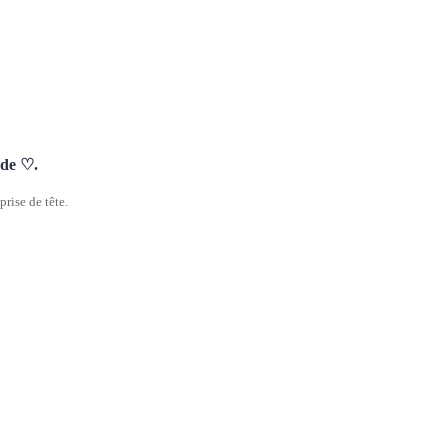
nde ♡.
rise de tête.