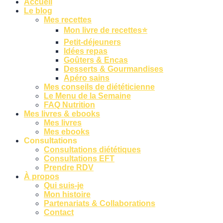
Accueil
Le blog
Mes recettes
Mon livre de recettes⭐
Petit-déjeuners
Idées repas
Goûters & Encas
Desserts & Gourmandises
Apéro sains
Mes conseils de diététicienne
Le Menu de la Semaine
FAQ Nutrition
Mes livres & ebooks
Mes livres
Mes ebooks
Consultations
Consultations diététiques
Consultations EFT
Prendre RDV
À propos
Qui suis-je
Mon histoire
Partenariats & Collaborations
Contact