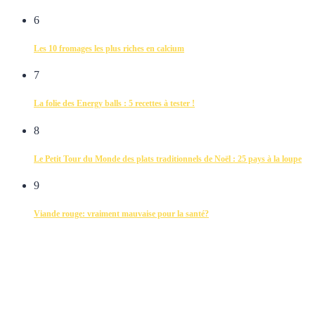
6
Les 10 fromages les plus riches en calcium
7
La folie des Energy balls : 5 recettes à tester !
8
Le Petit Tour du Monde des plats traditionnels de Noël : 25 pays à la loupe
9
Viande rouge: vraiment mauvaise pour la santé?