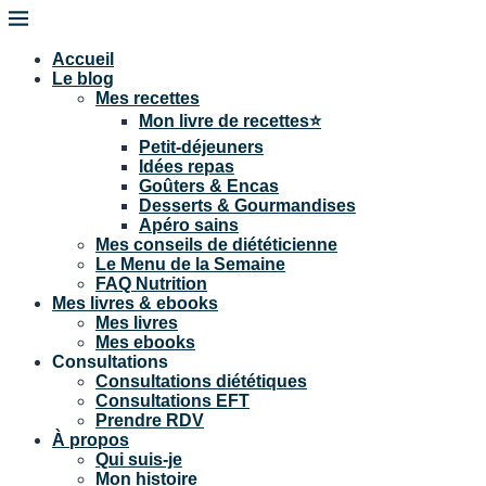
Accueil
Le blog
Mes recettes
Mon livre de recettes⭐
Petit-déjeuners
Idées repas
Goûters & Encas
Desserts & Gourmandises
Apéro sains
Mes conseils de diététicienne
Le Menu de la Semaine
FAQ Nutrition
Mes livres & ebooks
Mes livres
Mes ebooks
Consultations
Consultations diététiques
Consultations EFT
Prendre RDV
À propos
Qui suis-je
Mon histoire