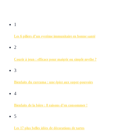
1
Les 6 piliers d’un système immunitaire en bonne santé
2
Courir à jeun : efficace pour maigrir ou simple mythe ?
3
Bienfaits du curcuma : une épice aux super-pouvoirs
4
Bienfaits de la bière : 8 raisons d’en consommer !
5
Les 17 plus belles idées de décorations de tartes