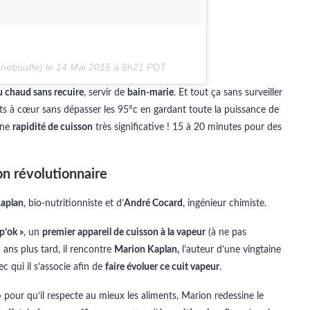
nebouffe) le
14 Mai 2015 à 8h21 PDT
u chaud sans recuire
, servir de
bain-marie
. Et tout ça sans surveiller
uits à cœur sans dépasser les 95°c en gardant toute la puissance de
une
rapidité de cuisson
très significative ! 15 à 20 minutes pour des
son révolutionnaire
aplan
, bio-nutritionniste et d’
André Cocard
, ingénieur chimiste.
p’ok »
, un
premier appareil de cuisson à la vapeur
(à ne pas
 ans plus tard, il rencontre
Marion Kaplan,
l’auteur d’une vingtaine
c qui il s’associe afin de
faire évoluer ce cuit vapeur
.
» pour qu’il respecte au mieux les aliments, Marion redessine le