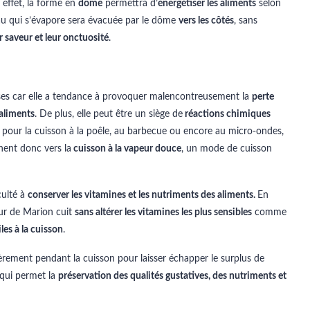
 effet, la forme en
dôme
permettra d’
énergétiser les aliments
selon
eau qui s’évapore sera évacuée par le dôme
vers les côtés
, sans
r saveur et leur onctuosité
.
ses car elle a tendance à provoquer malencontreusement la
perte
 aliments
. De plus, elle peut être un siège de
réactions chimiques
pour la cuisson à la poêle, au barbecue ou encore au micro-ondes,
nent donc vers la
cuisson à la vapeur douce
, un mode de cuisson
culté à
conserver les vitamines et les nutriments des aliments.
En
eur de Marion cuit
sans altérer les vitamines les plus sensibles
comme
les à la cuisson
.
èrement pendant la cuisson pour laisser échapper le surplus de
 qui permet la
préservation des qualités gustatives, des nutriments et