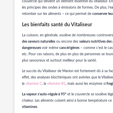
couvercle qui devient un élément essentiel du vitaliseur. En
les principes des ondes à émissions de formes. De plus, l’
retomber sur les aliments – ce qui permet de
conserver leu
Les bienfaits santé du Vitaliseur
La cuisson, en générale, soulève de nombreuses controver
des saveurs naturelles
ou encore des
valeurs nutritives des
dangereuses
voir même
cancérigènes
– comme c’est le cas 
etc. Pour ces raisons, de plus en plus de personnes se tour
plus savoureux et surtout meilleur pour la santé.
Le succès du Vitaliseur de Marion est fortement dû à sa fa
effet, des analyses biochimiques ont avérées que le Vitalis
la
vitamine C
, la
vitamine B1
, mais aussi les enzymes si
fragi
La vapeur s’auto-régule à 95°
et le couvercle se soulève lég
chaleur. Les aliments cuisent ainsi à bonne température ce
vitamines
.