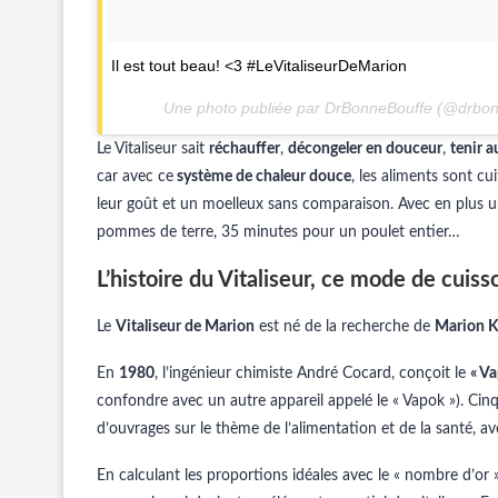
Il est tout beau! <3 #LeVitaliseurDeMarion
Une photo publiée par DrBonneBouffe (@drbon
Le Vitaliseur sait
réchauffer
,
décongeler en douceur
,
tenir a
car avec ce
système de chaleur douce
, les aliments sont c
leur goût et un moelleux sans comparaison. Avec en plus 
pommes de terre, 35 minutes pour un poulet entier…
L’histoire du Vitaliseur, ce mode de cuis
Le
Vitaliseur de Marion
est né de la recherche de
Marion K
En
1980
, l’ingénieur chimiste André Cocard, conçoit le
« Va
confondre avec un autre appareil appelé le « Vapok »). Cinq
d’ouvrages sur le thème de l’alimentation et de la santé, ave
En calculant les proportions idéales avec le « nombre d’or 