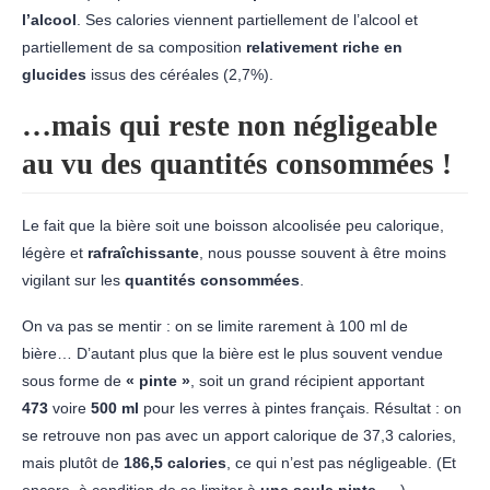
l’alcool
. Ses calories viennent partiellement de l’alcool et
partiellement de sa composition
relativement riche en
glucides
issus des céréales (2,7%).
…mais qui reste non négligeable
au vu des quantités consommées !
Le fait que la bière soit une
boisson alcoolisée peu calorique,
légère et
rafraîchissante
, nous pousse souvent à être moins
vigilant sur les
quantités consommées
.
On va pas se mentir : on se limite rarement à 100 ml de
bière…
D’autant plus que la bière est le plus souvent vendue
sous forme de
« pinte »
, soit un grand récipient apportant
473
voire
500 ml
pour les verres à pintes français. Résultat : on
se retrouve non pas avec un apport calorique de 37,3 calories,
mais plutôt de
186,5 calories
, ce qui n’est pas négligeable.
(Et
encore, à condition de se limiter à
une seule pinte
…. )