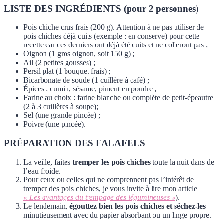
LISTE DES INGRÉDIENTS (pour 2 personnes)
Pois chiche crus frais (200 g). Attention à ne pas utiliser de
pois chiches déjà cuits (exemple : en conserve) pour cette
recette car ces derniers ont déjà été cuits et ne colleront pas ;
Oignon (1 gros oignon, soit 150 g) ;
Ail (2 petites gousses) ;
Persil plat (1 bouquet frais) ;
Bicarbonate de soude (1 cuillère à café) ;
Épices : cumin, sésame, piment en poudre ;
Farine au choix : farine blanche ou complète de petit-épeautre
(2 à 3 cuillères à soupe);
Sel (une grande pincée) ;
Poivre (une pincée).
PRÉPARATION DES FALAFELS
La veille, faites
tremper les pois chiches
toute la nuit dans de
l’eau froide.
Pour ceux ou celles qui ne comprennent pas l’intérêt de
tremper des pois chiches, je vous invite à lire mon article
« Les avantages du trempage des légumineuses »
).
Le lendemain,
égouttez bien les pois chiches et séchez-les
minutieusement avec du papier absorbant ou un linge propre.