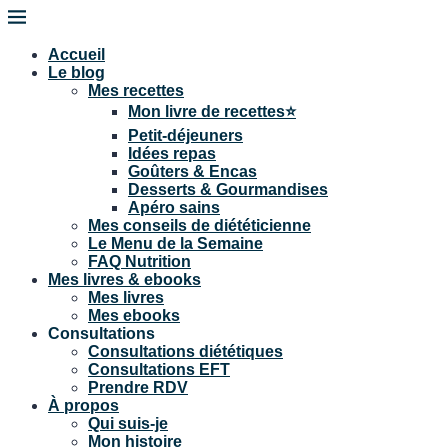
Accueil
Le blog
Mes recettes
Mon livre de recettes⭐
Petit-déjeuners
Idées repas
Goûters & Encas
Desserts & Gourmandises
Apéro sains
Mes conseils de diététicienne
Le Menu de la Semaine
FAQ Nutrition
Mes livres & ebooks
Mes livres
Mes ebooks
Consultations
Consultations diététiques
Consultations EFT
Prendre RDV
À propos
Qui suis-je
Mon histoire