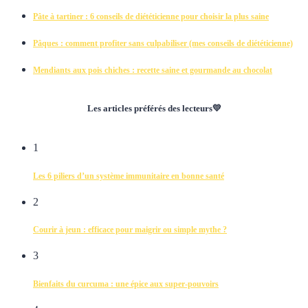
Pâte à tartiner : 6 conseils de diététicienne pour choisir la plus saine
Pâques : comment profiter sans culpabiliser (mes conseils de diététicienne)
Mendiants aux pois chiches : recette saine et gourmande au chocolat
Les articles préférés des lecteurs💛
1
Les 6 piliers d’un système immunitaire en bonne santé
2
Courir à jeun : efficace pour maigrir ou simple mythe ?
3
Bienfaits du curcuma : une épice aux super-pouvoirs