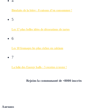
4
Bienfaits de la bière : 8 raisons d’en consommer !
5
Les 17 plus belles idées de décorations de tartes
6
Les 10 fromages les plus riches en calcium
7
La folie des Energy balls : 5 recettes à tester !
Rejoins la communauté de +8000 inscrits
A propos