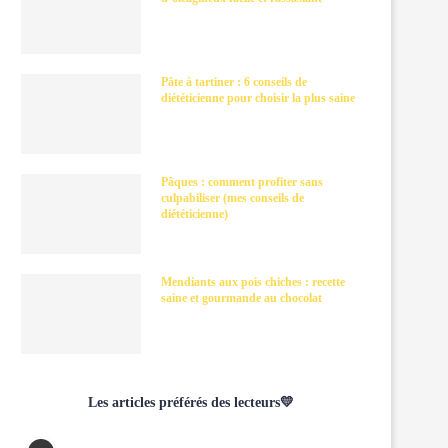
Pâte à tartiner : 6 conseils de
diététicienne pour choisir la plus saine
Pâques : comment profiter sans
culpabiliser (mes conseils de
diététicienne)
Mendiants aux pois chiches : recette
saine et gourmande au chocolat
Les articles préférés des lecteurs💛