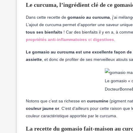
Le curcuma, l’ingrédient clé de ce gomasi
Dans cette recette de
gomasio au curcuma
, j’ai mélan
L’ajout de curcuma permet d’apporter une saveur unique 
tous ses bienfaits
! Car des bienfaits il y en a, à com
propriétés anti-inflammatoires
et
digestives
.
Le gomasio au curcuma est une excellente façon de r
assiette
, et donc de profiter de ses merveilleux atouts s
Le gomasio « d
DocteurBonneB
Notons que c’est sa richesse en
curcumine
(pigment natu
couleur jaune or
. C’est d’ailleurs pour cette raison qu
couleur caractéristique apportée par le curcuma.
La recette du gomasio fait-maison au cu