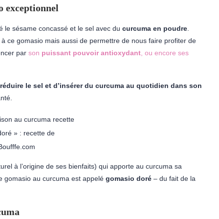
o exceptionnel
gé le sésame concassé et le sel avec du
curcuma en poudre
.
à ce gomasio mais aussi de permettre de nous faire profiter de
mencer par
son
puissant pouvoir antioxydant
, ou encore ses
éduire le sel et d’insérer du curcuma au quotidien dans son
anté.
oré » : recette de
oufffe.com
rel à l’origine de ses bienfaits) qui apporte au curcuma sa
e le gomasio au curcuma est appelé
gomasio doré
– du fait de la
rcuma