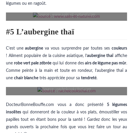
légumes ou en ragoût.
Source : www.sain-et-naturel.com
#5 L’aubergine thaï
C’est une
aubergine
va vous surprendre par toutes ses
couleurs
! Aliment populaire de la cuisine asiatique, l’
aubergine thaï
affiche
une
robe vert pale zébrée
qui lui donne des
airs de légume pas mûr
.
Comme peinte à la main et toute en rondeur, l’aubergine thaï a
une
chair blanche
très appréciée pour sa
tendreté
.
Source : rachelcooksthai.com
DocteurBonneBouffe.com vous a donc présenté
5 légumes
insolites
qui donneront de la couleur à vos plats, émoustiller vos
papilles tout en étant bons pour la santé ! Gardez donc les yeux
grands ouverts la prochaine fois que vous irez faire un tour au