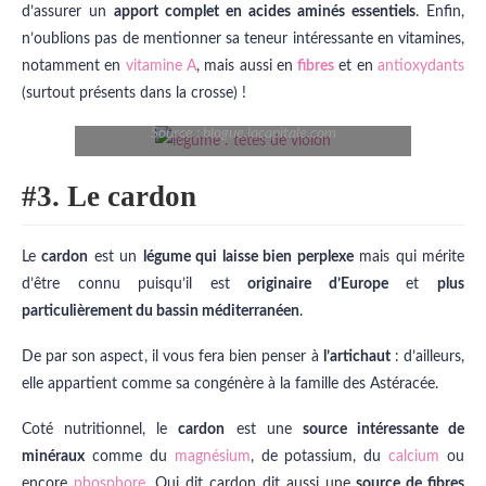
d’assurer un
apport complet en acides aminés essentiels
. Enfin,
n’oublions pas de mentionner sa teneur intéressante en vitamines,
notamment en
vitamine A
, mais aussi en
fibres
et en
antioxydants
(surtout présents dans la crosse) !
Source : blogue.lacapitale.com
#3. Le cardon
Le
cardon
est un
légume qui laisse bien perplexe
mais qui mérite
d’être connu puisqu’il est
originaire d’Europe
et
plus
particulièrement du bassin méditerranéen
.
De par son aspect, il vous fera bien penser à
l’artichaut
: d’ailleurs,
elle appartient comme sa congénère à la famille des Astéracée.
Coté nutritionnel, le
cardon
est une
source intéressante de
minéraux
comme du
magnésium
, de potassium, du
calcium
ou
encore
phosphore
. Qui dit cardon dit aussi une
source de fibres