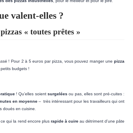
es des pizzas industrielles
, pour le meilleur et pour le pire.
ue valent-elles ?
pizzas « toutes prêtes »
ssé ! Pour 2 à 5 euros par pizza, vous pouvez manger une
pizza
 petits budgets !
pratique
! Qu’elles soient
surgelées
ou pas, elles sont pré-cuites :
inutes en moyenne
– très intéressant pour les travailleurs qui ont
s doués en cuisine.
, ce qui la rend encore plus
rapide à cuire
au détriment d’une pâte