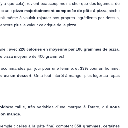
’il n’y a que cela), revient beaucoup moins cher que des légumes, de
avec une
pizza majoritairement composée de pâte à pizza
, sèche
ait même à vouloir rajouter nos propres ingrédients par dessus,
ncore plus la valeur calorique de la pizza.
arle : avec
226 calories en moyenne par 100 grammes de pizza
,
e pizza moyenne de 400 grammes!
recommandés par jour pour une femme, et
33%
pour un homme.
ée ou un dessert
. On a tout intérêt à manger plus léger au repas
oids
/sa
taille
, très variables d’une marque à l’autre, qui
nous
u’on mange
.
(exemple : celles à la pâte fine) comptent
350 grammes
, certaines