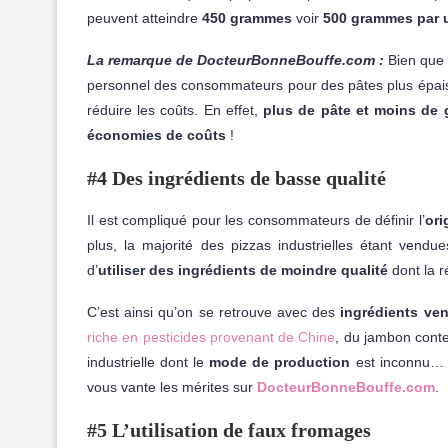
peuvent atteindre
450 grammes
voir
500 grammes par 
La remarque de DocteurBonneBouffe.com :
Bien que 
personnel des consommateurs pour des pâtes plus épaiss
réduire les coûts. En effet,
plus de pâte et moins de g
économies de coûts
!
#4 Des ingrédients de basse qualité
Il est compliqué pour les consommateurs de définir l’
ori
plus, la majorité des pizzas industrielles étant vendu
d’
utiliser des ingrédients de moindre qualité
dont la r
C’est ainsi qu’on se retrouve avec des
ingrédients ve
riche en pesticides provenant de Chine
, du jambon conte
industrielle dont le
mode de production
est inconnu… O
vous vante les mérites sur
DocteurBonneBouffe.com
.
#5 L’utilisation de faux fromages