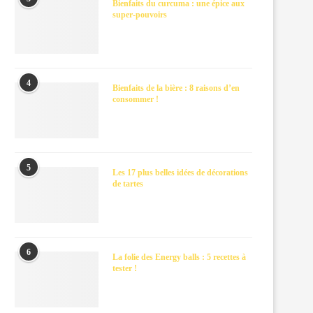
Bienfaits du curcuma : une épice aux
super-pouvoirs
4
Bienfaits de la bière : 8 raisons d’en
consommer !
5
Les 17 plus belles idées de décorations
de tartes
6
La folie des Energy balls : 5 recettes à
tester !