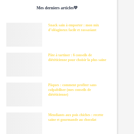
Mes derniers articles💛
Snack sain à emporter : mon mix
d’oléagineux facile et rassasiant
Pâte à tartiner : 6 conseils de
diététicienne pour choisir la plus saine
Pâques : comment profiter sans
culpabiliser (mes conseils de
diététicienne)
Mendiants aux pois chiches : recette
saine et gourmande au chocolat