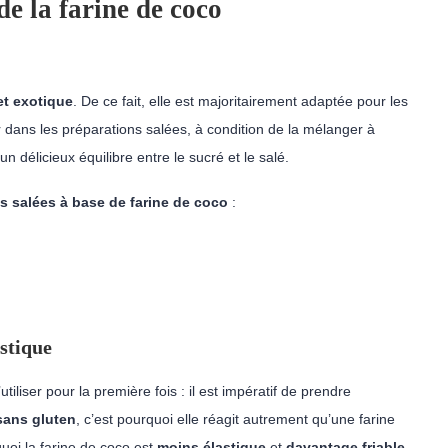
de la farine de coco
 et exotique
. De ce fait, elle est majoritairement adaptée pour les
er dans les préparations salées, à condition de la mélanger à
n délicieux équilibre entre le sucré et le salé.
s salées à base de farine de coco
:
astique
iliser pour la première fois : il est impératif de prendre
 sans gluten
, c’est pourquoi elle réagit autrement qu’une farine
uoi la farine de coco est
moins élastique
et
davantage friable
.