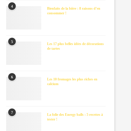
4
Bienfaits de la bière : 8 raisons d’en
consommer !
5
Les 17 plus belles idées de décorations
de tartes
6
Les 10 fromages les plus riches en
calcium
7
La folie des Energy balls : 5 recettes à
tester !