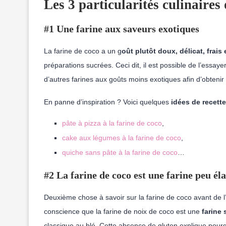
Les 3 particularités culinaires 
#1 Une farine aux saveurs exotiques
La farine de coco a un g
oût plutôt doux, délicat, frais
préparations sucrées. Ceci dit, il est possible de l’essay
d’autres farines aux goûts moins exotiques afin d’obtenir u
En panne d’inspiration ? Voici quelques
idées de recette
pâte à pizza à la farine de coco
,
cake aux légumes à la farine de coco
,
quiche sans pâte à la farine de coco
…
#2 La farine de coco est une farine peu él
Deuxième chose à savoir sur la farine de coco avant de l’ut
conscience que la farine de noix de coco est une
farine
classique au blé. Cette absence de gluten explique pourq