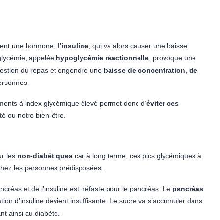
ement une hormone,
l’insuline
, qui va alors causer une baisse
 glycémie, appelée
hypoglycémie réactionnelle
, provoque une
ngestion du repas et engendre une
baisse de concentration, de
ersonnes.
iments à index glycémique élevé permet donc d’
éviter ces
té ou notre bien-être.
ur les
non-diabétiques
car à long terme, ces pics glycémiques à
r chez les personnes prédisposées.
pancréas et de l’insuline est néfaste pour le pancréas. Le
pancréas
tion d’insuline devient insuffisante. Le sucre va s’accumuler dans
t ainsi au diabète.