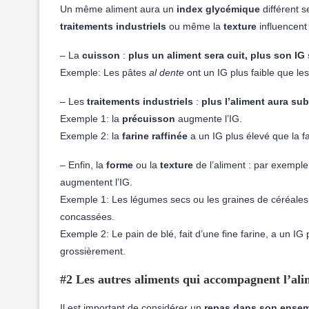
Un même aliment aura un
index glycémique
différent 
traitements industriels
ou même la
texture
influencent 
– La
cuisson
:
p
lus un aliment sera cuit, plus son IG 
Exemple: Les pâtes
al dente
ont un IG plus faible que les
– Les
traitements industriels
:
plus l’aliment aura sub
Exemple 1: la
précuisson
augmente l’IG.
Exemple 2: la
farine
raffinée
a un IG plus élevé que la fa
– Enfin, la
forme
ou la
texture
de l’aliment : par exemple
augmentent l’IG.
Exemple 1: Les légumes secs ou les graines de céréales 
concassées.
Exemple 2: Le pain de blé, fait d’une fine farine, a un IG
grossièrement.
#2 Les autres aliments qui accompagnent l’ali
Il est important de considérer un
repas dans son ense