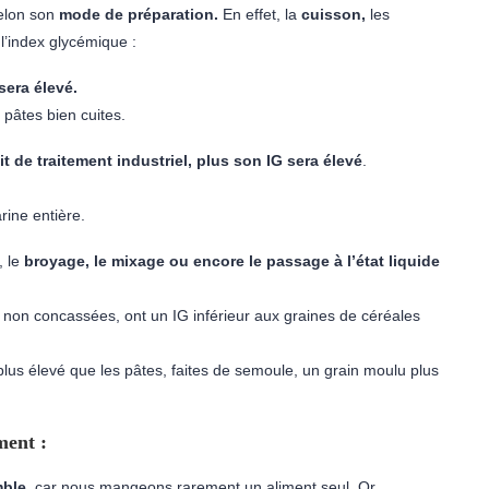
selon son
mode de préparation.
En effet, la
cuisson,
les
l’index glycémique :
sera élevé.
 pâtes bien cuites.
it de traitement industriel, plus son IG sera élevé
.
rine entière.
, le
broyage, le mixage ou encore le passage à l’état liquide
non concassées, ont un IG inférieur aux graines de céréales
 plus élevé que les pâtes, faites de semoule, un grain moulu plus
ment :
mble
, car nous mangeons rarement un aliment seul. Or,