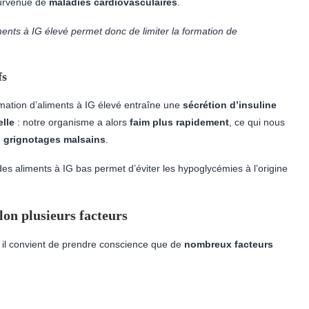
survenue de
maladies cardiovasculaires
.
ments à IG élevé permet donc de limiter la formation de
fs
tion d’aliments à IG élevé entraîne une
sécrétion d’insuline
lle
: notre organisme a alors
faim plus rapidement
, ce qui nous
e
grignotages malsains
.
 aliments à IG bas permet d’éviter les hypoglycémies à l’origine
lon plusieurs facteurs
il convient de prendre conscience que de
nombreux
facteurs
: