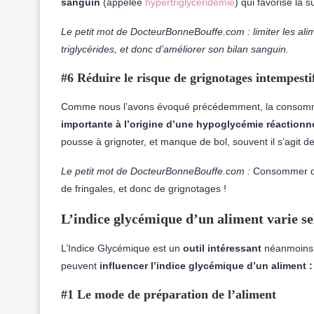
sanguin
(appelée
hypertriglycéridémie
) qui favorise la 
Le petit mot de DocteurBonneBouffe.com : limiter les ali
triglycérides, et donc d’améliorer son bilan sanguin.
#6 Réduire le risque de grignotages intempesti
Comme nous l’avons évoqué précédemment, la consomma
importante à l’origine d’une
hypoglycémie réactionne
pousse à grignoter, et manque de bol, souvent il s’agit d
Le petit mot de DocteurBonneBouffe.com :
Consommer des
de fringales, et donc de grignotages !
L’indice glycémique d’un aliment varie se
L’Indice Glycémique est un
outil intéressant
néanmoins 
peuvent
influencer l’indice glycémique d’un aliment 
#1
Le mode de préparation de l’aliment