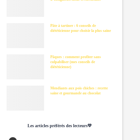
Pâte à tartiner : 6 conseils de
diététicienne pour choisir la plus saine
Pâques : comment profiter sans
culpabiliser (mes conseils de
diététicienne)
Mendiants aux pois chiches : recette
saine et gourmande au chocolat
Les articles préférés des lecteurs💛