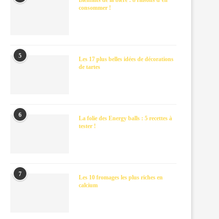
Bienfaits de la bière : 8 raisons d’en
consommer !
5
Les 17 plus belles idées de décorations
de tartes
6
La folie des Energy balls : 5 recettes à
tester !
7
Les 10 fromages les plus riches en
calcium