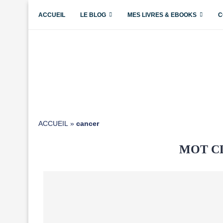
ACCUEIL
LE BLOG
MES LIVRES & EBOOKS
C
ACCUEIL
»
cancer
MOT C