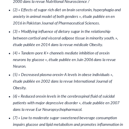
2000 dans la revue Nutritional Neuroscience /
(2) « Effects of sugar rich diet on brain serotonin, hyperphagia and
anxiety in animal model of both genders », étude publiée en en
2016 in Pakistan Journal of Pharmaceutical Sciences.
(3) « Modifying influence of dietary sugar in the relationship
between cortisol and visceral adipose tissue in minority youth. »,
étude publiée en 2014 dans la revue médicale Obesity.
(4) « Tandem-pore K+ channels mediate inhibition of orexin
neurons by glucose », étude publiée en Juin 2006 dans la revue
Neuron.
(5) « Decreased plasma orexin-A levels in obese individuals »,
étude publiée en 2002 dans la revue International Journal of
Obesity.
(6) « Reduced orexin levels in the cerebrospinal fluid of suicidal
patients with major depressive disorder », étude publiée en 2007
dans la revue Eur Neuropsychopharmacol.
(7) « Low to moderate sugar-sweetened beverage consumption
impairs glucose and lipid metabolism and promotes inflammation in