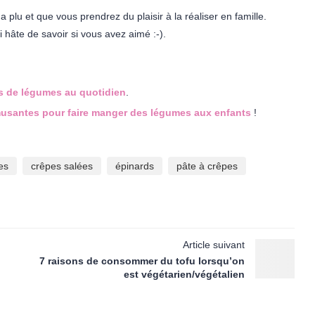
 plu et que vous prendrez du plaisir à la réaliser en famille.
 hâte de savoir si vous avez aimé :-).
us de légumes au quotidien
.
musantes pour faire manger des légumes aux enfants
!
es
crêpes salées
épinards
pâte à crêpes
Article suivant
l
7 raisons de consommer du tofu lorsqu’on
est végétarien/végétalien